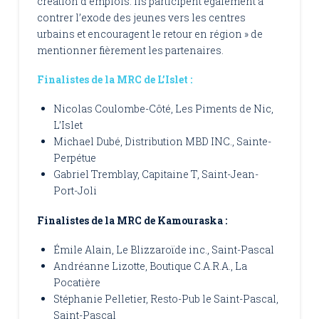
création d’emplois. Ils participent également à
contrer l’exode des jeunes vers les centres
urbains et encouragent le retour en région » de
mentionner fièrement les partenaires.
Finalistes de la MRC de L’Islet :
Nicolas Coulombe-Côté, Les Piments de Nic,
L’Islet
Michael Dubé, Distribution MBD INC., Sainte-
Perpétue
Gabriel Tremblay, Capitaine T, Saint-Jean-
Port-Joli
Finalistes de la MRC de Kamouraska :
Émile Alain, Le Blizzaroïde inc., Saint-Pascal
Andréanne Lizotte, Boutique C.A.R.A., La
Pocatière
Stéphanie Pelletier, Resto-Pub le Saint-Pascal,
Saint-Pascal