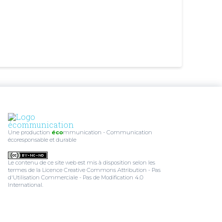
Une production
éco
mmunication
- Communication
écoresponsable et durable
Le contenu de ce site web est mis à disposition selon les
termes de la
Licence Creative Commons Attribution - Pas
d'Utilisation Commerciale - Pas de Modification 4.0
International
.