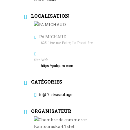
LOCALISATION
PA MICHAUD
625, 1ère rue Poiré, La Pocatière
Site Web
https://pubpam.com
CATÉGORIES
5 @ 7 réseautage
ORGANISATEUR